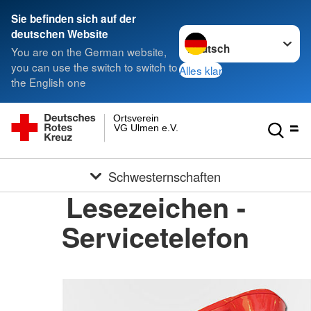
Sie befinden sich auf der
Sprache wechseln zu
deutschen Website
You are on the German website,
you can use the switch to switch to
Alles klar
the English one
Ortsverein
VG Ulmen e.V.
Schwesternschaften
Lesezeichen -
Servicetelefon