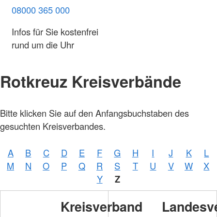
08000 365 000
Infos für Sie kostenfrei
rund um die Uhr
Rotkreuz Kreisverbände
Bitte klicken Sie auf den Anfangsbuchstaben des
gesuchten Kreisverbandes.
A
B
C
D
E
F
G
H
I
J
K
L
M
N
O
P
Q
R
S
T
U
V
W
X
Y
Z
Kreisverband
Landesv