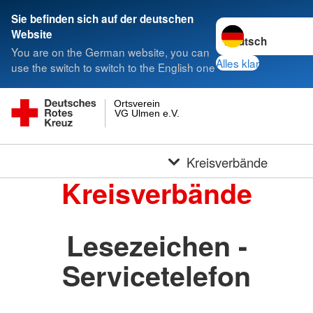
Sie befinden sich auf der deutschen
Sprache wechseln 
Website
You are on the German website, you can
Alles klar
use the switch to switch to the English one
Ortsverein
VG Ulmen e.V.
Kreisverbände
Kreisverbände
Lesezeichen -
Servicetelefon