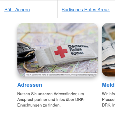
Bühl-Achern
Badisches Rotes Kreuz
Adressen
Meld
Nutzen Sie unseren Adressfinder, um
Wir inf
Ansprechpartner und Infos über DRK-
Pressei
Einrichtungen zu finden.
DRK. In