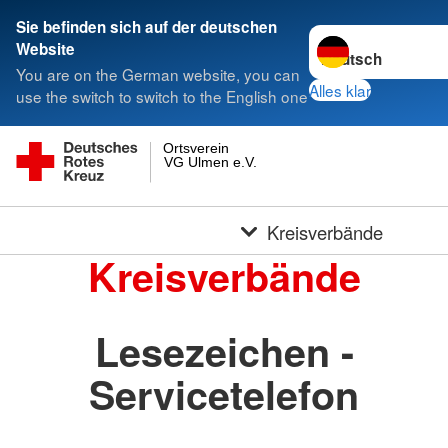
Sie befinden sich auf der deutschen
Sprache wechseln 
Website
You are on the German website, you can
Alles klar
use the switch to switch to the English one
Ortsverein
VG Ulmen e.V.
Kreisverbände
Kreisverbände
Lesezeichen -
Servicetelefon