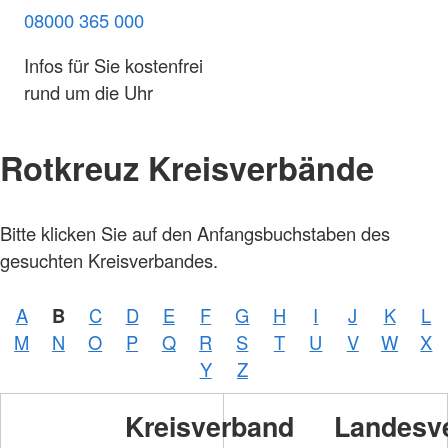
08000 365 000
Infos für Sie kostenfrei
rund um die Uhr
Rotkreuz Kreisverbände
Bitte klicken Sie auf den Anfangsbuchstaben des
gesuchten Kreisverbandes.
A
B
C
D
E
F
G
H
I
J
K
L
M
N
O
P
Q
R
S
T
U
V
W
X
Y
Z
Kreisverband
Landesv