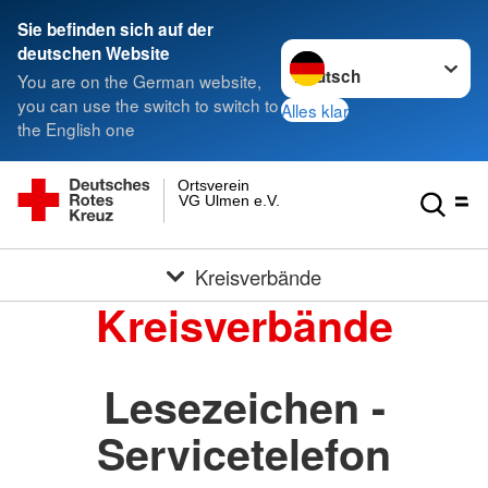
Sie befinden sich auf der
Sprache wechseln zu
deutschen Website
You are on the German website,
you can use the switch to switch to
Alles klar
the English one
Ortsverein
VG Ulmen e.V.
Kreisverbände
Kreisverbände
Lesezeichen -
Servicetelefon