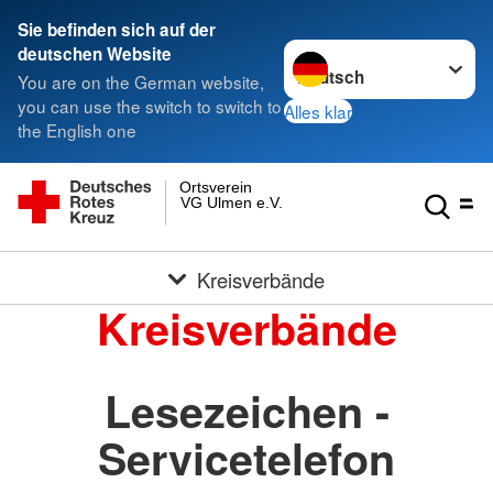
Sie befinden sich auf der
Sprache wechseln zu
deutschen Website
You are on the German website,
you can use the switch to switch to
Alles klar
the English one
Ortsverein
VG Ulmen e.V.
Kreisverbände
Kreisverbände
Lesezeichen -
Servicetelefon