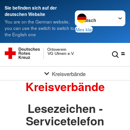
Sie befinden sich auf der
Sprache wechseln zu
deutschen Website
You are on the German website,
you can use the switch to switch to
Alles klar
the English one
Ortsverein
VG Ulmen e.V.
Kreisverbände
Kreisverbände
Lesezeichen -
Servicetelefon