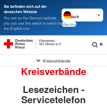
Sie befinden sich auf der
Sprache wechseln zu
deutschen Website
You are on the German website,
you can use the switch to switch to
Alles klar
the English one
Ortsverein
VG Ulmen e.V.
Kreisverbände
Kreisverbände
Lesezeichen -
Servicetelefon